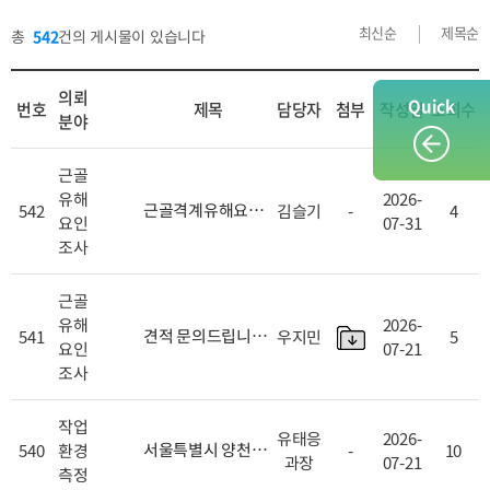
최신순
제목순
총
542
건의 게시물이 있습니다
의뢰
Quick
번호
제목
담당자
첨부
작성일
조회수
분야
근골
유해
2026-
근골격계유해요인
542
김슬기
-
4
요인
07-31
조사, 직무스트레스
조사
견적
[
+ 1
]
NEW
근골
유해
2026-
견적 문의드립니다.
541
우지민
5
요인
07-21
[
+ 1
]
NEW
조사
작업
유태응
2026-
서울특별시 양천구
540
환경
-
10
과장
07-21
목동 신목종합사회
측정