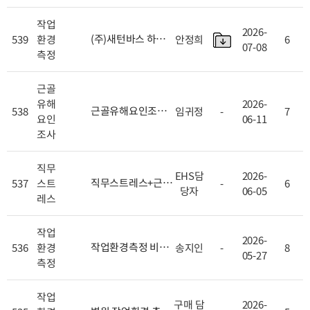
복지관 본관, 별관,
교육관 내진보강공
작업
2026-
사 작업환경측정에
(주)새턴바스 하반
539
환경
안정희
6
07-08
대한 견적문의
[
+ 1
기 작업환경 측정 견
측정
]
NEW
적 요청
[
+ 1
]
NEW
근골
유해
2026-
근골유해요인조사
538
임귀정
-
7
요인
06-11
견적 문의드립니다.
조사
[
+ 1
]
NEW
직무
EHS담
2026-
직무스트레스+근골
537
스트
-
6
당자
06-05
격계 유해요인조사
레스
견적 문의드립니다.
[
+ 1
]
작업
2026-
작업환경측정 비용
536
환경
송지인
-
8
05-27
문의
[
+ 1
]
측정
작업
구매 담
2026-