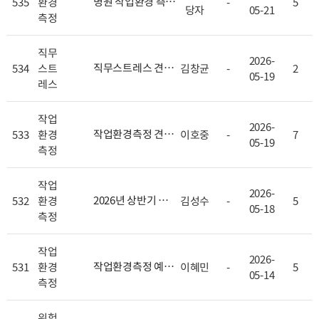
병원 작업환경 측정
535
환경
-
5
당자
05-21
견적 문의
[
+ 1
]
측정
직무
2026-
직무스트레스 견적
534
스트
김창균
-
2
05-19
서 및 업무계획서 요
레스
청 건입니다.
[
+ 1
]
작업
2026-
작업환경측정 견적
533
환경
이호중
-
7
05-19
문의
[
+ 1
]
측정
작업
2026-
2026년 상반기 작업
532
환경
김성수
-
5
05-18
환경측정
[
+ 1
]
측정
작업
2026-
작업환경측정 예비
531
환경
이혜민
-
5
05-14
조사 문의 드립니다.
측정
[
+ 1
]
위험