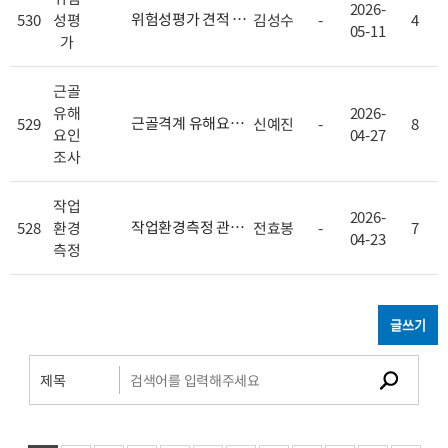
2026-
위험성평가 견적 및
530
성평
김성수
-
4
05-11
진행일정 문의드립
가
니다.
[
+ 1
]
근골
유해
2026-
근골격계 유해요인
529
신예진
-
8
요인
04-27
조사 견적 문의
[
+ 1
조사
]
작업
2026-
작업환경측정 관련
528
환경
전효봉
-
7
04-23
문의의 건
[
+ 1
]
측정
글쓰기