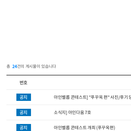
총
24
건의 게시물이 있습니다
번호
공지
아인벨롭 콘테스트] "푸꾸옥 편" 사진/후
공지
소식지] 아인다움 7호
공지
아인벨롭 콘테스트 개최 (푸꾸옥편)