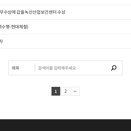
 - 우수상에 갑을녹산산업보건센터 수상
역수행-현대제철)
자
1
2