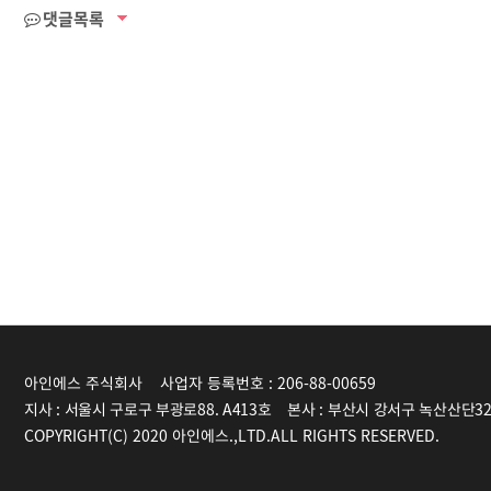
댓글목록
아인에스 주식회사    사업자 등록번호 : 206-88-00659
지사 : 서울시 구로구 부광로88. A413호
본사 : 부산시 강서구 녹산산단321로
COPYRIGHT(C) 2020 아인에스.,LTD.ALL RIGHTS RESERVED.