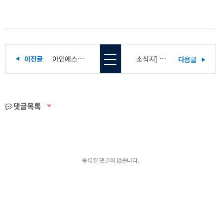
아인에스 2회연속 "인재육성형 중소기업" 선정!
소식지] 아인다움 3호
댓글목록
등록된 댓글이 없습니다.