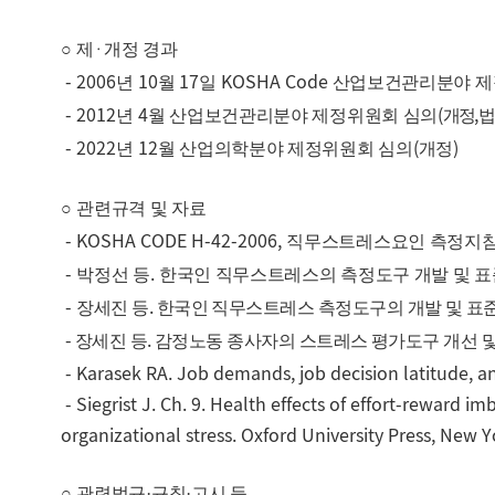
·
○
제
개정 경과
- 2006
10
17
KOSHA Code
년
월
일
산업보건관리분야 제
- 2012
4
(
,
년
월 산업보건관리분야 제정위원회 심의
개정
법
- 2022
12
(
)
년
월 산업의학분야 제정위원회 심의
개정
○
관련규격 및 자료
- KOSHA CODE H-42-2006,
직무스트레스요인 측정지
-
.
박정선 등
한국인 직무스트레스의 측정도구 개발 및 표
-
.
장세진 등
한국인 직무스트레스 측정도구의 개발 및 표
-
.
장세진 등
감정노동 종사자의 스트레스 평가도구 개선 및
- Karasek RA. Job demands, job decision latitude, a
- Siegrist J. Ch. 9. Health effects of effort-reward i
organizational stress. Oxford University Press, New 
○
관련법규·
규칙·
고시 등