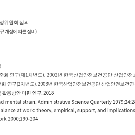
정위원회 심의
)
규 개정에 따른 정비
침
(
1
). 2002
준화 연구
제
차
년도
년 한국산업안전보건공단 산업안전
(2
). 2003
준화 연구
차년도
년 한국산업안전보건공단 산업안전보건연
. 2018
 활용방안 마련 연구
nd mental strain. Administrative Science Quarterly 1979;24:
mbalance at work: theory, empirical, support, and implication
York 2000;190-204