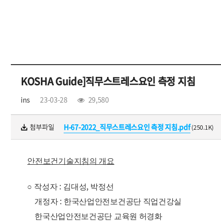
KOSHA Guide]직무스트레스요인 측정 지침
ins
23-03-28
29,580
H-67-2022_직무스트레스요인 측정 지침.pdf
(250.1K)
안전보건기술지침의 개요
:
,
○
작성자
김대성
박정선
:
개정자
한국산업안전보건공단 직업건강실
한국산업안전보건공단 교육원 허경화