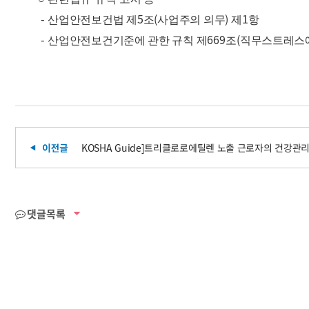
-
5
(
)
1
산업안전보건법 제
조
사업주의 의무
제
항
-
669
(
산업안전보건기준에 관한 규칙 제
조
직무스트레스에
KOSHA Guide]트리클로로에틸렌 노출 근로자의 건강관
댓글목록